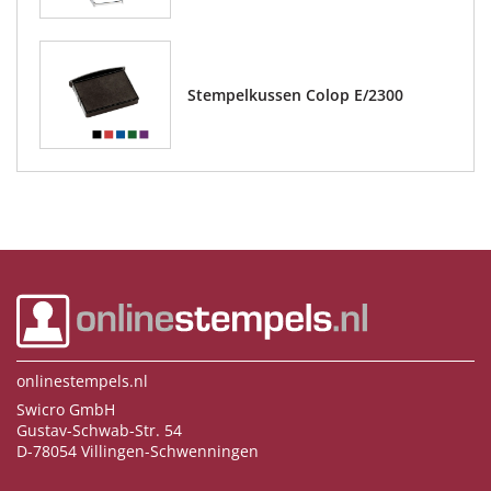
Stempelkussen Colop E/2300
onlinestempels.nl
Swicro GmbH
Gustav-Schwab-Str. 54
D-78054 Villingen-Schwenningen