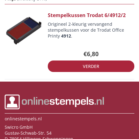
Stempelkussen Trodat 6/4912/2
Origineel 2-kleurig vervangend
stempelkussen voor de Trodat Office
Printy
4912
.
€6,80
VERDER
onlinestempels.nl
Swicro GmbH
Gustav-Schwab-Str. 54
D-78054 Villingen-Schwenningen