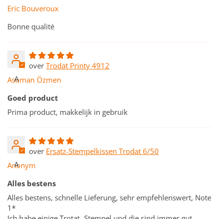
Eric Bouveroux
Bonne qualité
Trodat Printy 4912
A
Asuman Özmen
Goed product
Prima product, makkelijk in gebruik
Ersatz-Stempelkissen Trodat 6/50
A
Anonym
Alles bestens
Alles bestens, schnelle Lieferung, sehr empfehlenswert, Note
1*
Ich habe einige Trotat- Stempel und die sind immer gut.