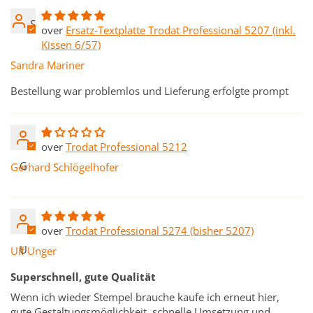
S
Ersatz-Textplatte Trodat Professional 5207 (inkl.
Kissen 6/57)
Sandra Mariner
Bestellung war problemlos und Lieferung erfolgte prompt
Trodat Professional 5212
G
Gerhard Schlögelhofer
Trodat Professional 5274 (bisher 5207)
U
Ulf Unger
Superschnell, gute Qualität
Wenn ich wieder Stempel brauche kaufe ich erneut hier,
gute Gestaltungsmöglichkeit, schnelle Umsetzung und