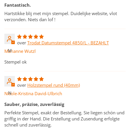
Fantastisch.
Hartstikke blij met mijn stempel. Duidelijke website, vlot
verzonden. Niets dan lof !
Trodat Datumstempel 4850/L - BEZAHLT
M
Marianne Wutzl
Stempel ok
Holzstempel rund (40mm)
N
Nicole-Kristina David-Ulbrich
Sauber, präzise, zuverlässig
Perfekte Stempel, exakt der Bestellung. Sie liegen schön und
griffig in der Hand. Die Erstellung und Zusendung erfolgte
schnell und zuverlässig.