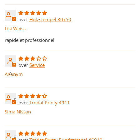
L
Holzstempel 30x50
Lisi Weiss
rapide et professionnel
Service
A
Anonym
S
Trodat Printy 4911
Sima Nissan
E
Trodat Printy Rundstempel 46019