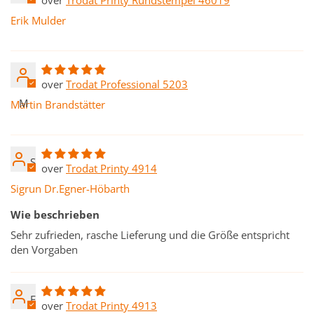
Erik Mulder
Trodat Professional 5203
M
Martin Brandstätter
S
Trodat Printy 4914
Sigrun Dr.Egner-Höbarth
Wie beschrieben
Sehr zufrieden, rasche Lieferung und die Größe entspricht
den Vorgaben
E
Trodat Printy 4913