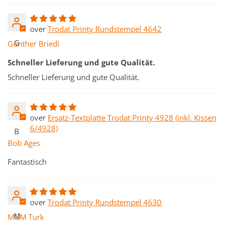
Trodat Printy Rundstempel 4642
G
Günther Briedl
Schneller Lieferung und gute Qualität.
Schneller Lieferung und gute Qualität.
Ersatz-Textplatte Trodat Printy 4928 (inkl. Kissen
6/4928)
B
Bob Ages
Fantastisch
Trodat Printy Rundstempel 4630
M
MGM Turk