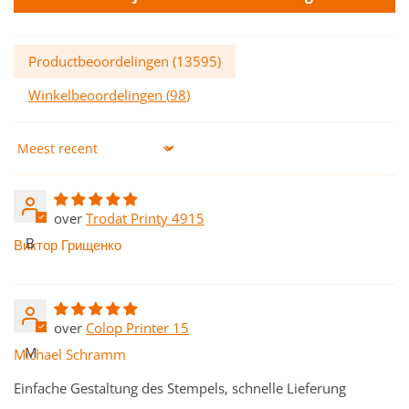
Productbeoordelingen (
13595
)
Winkelbeoordelingen (
98
)
Sort by
Trodat Printy 4915
В
Виктор Грищенко
Colop Printer 15
M
Michael Schramm
Einfache Gestaltung des Stempels, schnelle Lieferung