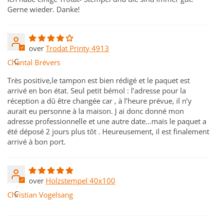
Gerne wieder. Danke!
Trodat Printy 4913
C
Chantal Brévers
Très positive,le tampon est bien rédigé et le paquet est
arrivé en bon état. Seul petit bémol : l’adresse pour la
réception a dû être changée car , à l’heure prévue, il n’y
aurait eu personne à la maison. J ai donc donné mon
adresse professionnelle et une autre date…mais le paquet a
été déposé 2 jours plus tôt . Heureusement, il est finalement
arrivé à bon port.
Holzstempel 40x100
C
Christian Vogelsang