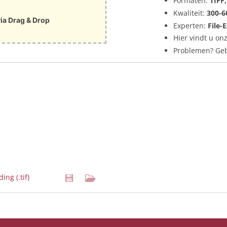
Formaten:
TIFF
Kwaliteit:
300-6
ia Drag & Drop
Experten:
File-
Hier vindt u on
Problemen? Ge
ing (.tif)