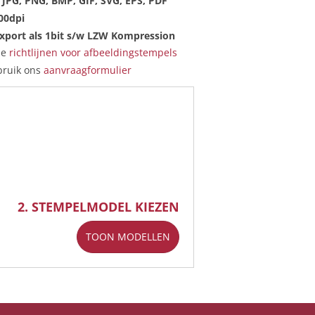
, JPG, PNG, BMP, GIF, SVG, EPS, PDF
00dpi
Export als 1bit s/w LZW Kompression
ze
richtlijnen voor afbeeldingstempels
bruik ons
aanvraagformulier
2. STEMPELMODEL KIEZEN
TOON MODELLEN