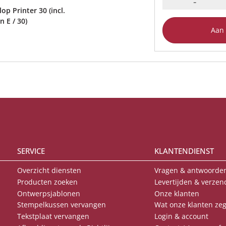
-
op Printer 30 (incl.
 E / 30)
Aan
SERVICE
KLANTENDIENST
Overzicht diensten
Vragen & antwoorden
Producten zoeken
Levertijden & verzen
Ontwerpsjablonen
Onze klanten
Stempelkussen vervangen
Wat onze klanten ze
Tekstplaat vervangen
Login & account