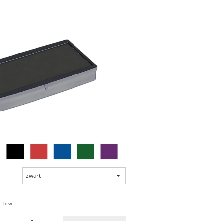
zwart
ef btw.